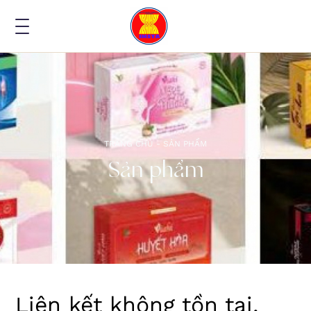
TRANG CHỦ -
SẢN PHẨM
Sản phẩm
Liên kết không tồn tại,