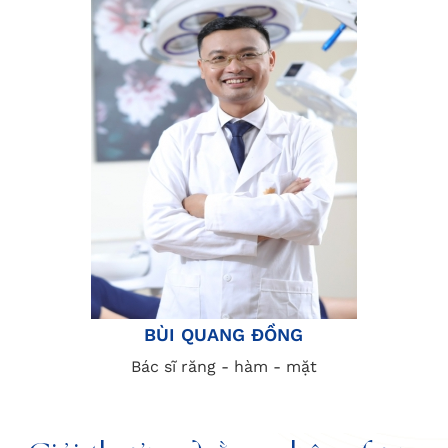
BÙI QUANG ĐỒNG
Bác sĩ răng - hàm - mặt