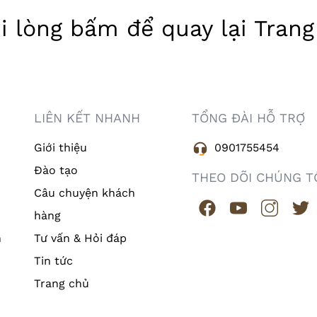
ui lòng
bấm
để quay lại
Trang
LIÊN KẾT NHANH
TỔNG ĐÀI HỖ TRỢ
Giới thiệu
0901755454
Đào tạo
THEO DÕI CHÚNG T
Câu chuyện khách
hàng
n
Tư vấn & Hỏi đáp
Tin tức
Trang chủ