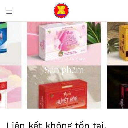
TRANG CHỦ -
SẢN PHẨM
Sản phẩm
Liên kết không tồn tại,